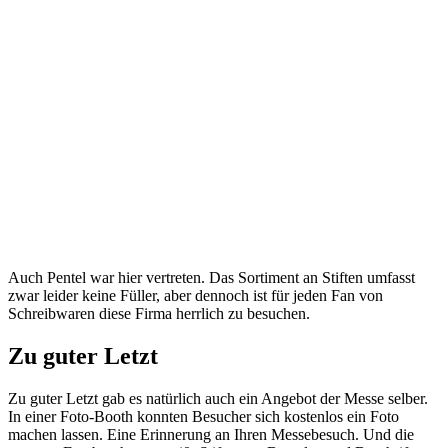
Auch Pentel war hier vertreten. Das Sortiment an Stiften umfasst
zwar leider keine Füller, aber dennoch ist für jeden Fan von
Schreibwaren diese Firma herrlich zu besuchen.
Zu guter Letzt
Zu guter Letzt gab es natürlich auch ein Angebot der Messe selber.
In einer Foto-Booth konnten Besucher sich kostenlos ein Foto
machen lassen. Eine Erinnerung an Ihren Messebesuch. Und die
gesamte Fotobooth war weiß, Stifte zum Bemalen und Beschriften
lagen aus. So war die Booth natürlich mit vielen Schriftzügen
verziert. Ich habe mich natürlich auch verewigt.