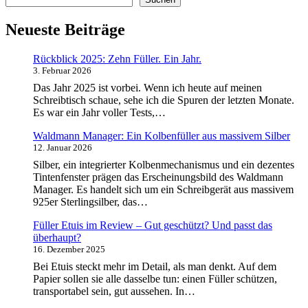
3. Februar 2026
Das Jahr 2025 ist vorbei. Wenn ich heute auf meinen
Schreibtisch schaue, sehe ich die Spuren der letzten Monate.
Es war ein Jahr voller Tests,…
Waldmann Manager: Ein Kolbenfüller aus massivem Silber
12. Januar 2026
Silber, ein integrierter Kolbenmechanismus und ein dezentes
Tintenfenster prägen das Erscheinungsbild des Waldmann
Manager. Es handelt sich um ein Schreibgerät aus massivem
925er Sterlingsilber, das…
Füller Etuis im Review – Gut geschützt? Und passt das
überhaupt?
16. Dezember 2025
Bei Etuis steckt mehr im Detail, als man denkt. Auf dem
Papier sollen sie alle dasselbe tun: einen Füller schützen,
transportabel sein, gut aussehen. In…
Zu Besuch bei Waldmann: Füller-Fertigung in Silber
28. Oktober 2025
Ich durfte die Produktion von Waldmann in der Nähe von
Pforzheim besuchen und mir ansehen, wie aus unscheinbaren
Silberstangen feine Schreibgeräte entstehen. Schon beim