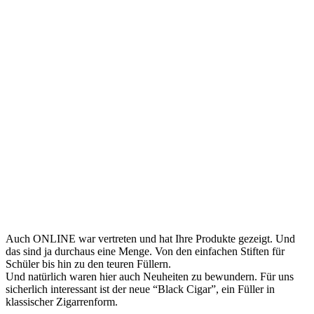
Auch ONLINE war vertreten und hat Ihre Produkte gezeigt. Und
das sind ja durchaus eine Menge. Von den einfachen Stiften für
Schüler bis hin zu den teuren Füllern.
Und natürlich waren hier auch Neuheiten zu bewundern. Für uns
sicherlich interessant ist der neue “Black Cigar”, ein Füller in
klassischer Zigarrenform.
Was ich auch sehr interessant fand ist die Serie “Schwarz ist bunt
genug”. Jetzt keine Stifte, aber Hefte, Stiftetuis und mehr. Natürlich
in schwarz gehalten mit dem Spruch in schwarz aufgebracht.
Schwarz auf Schwarz, das passt bei diesem Spruch.