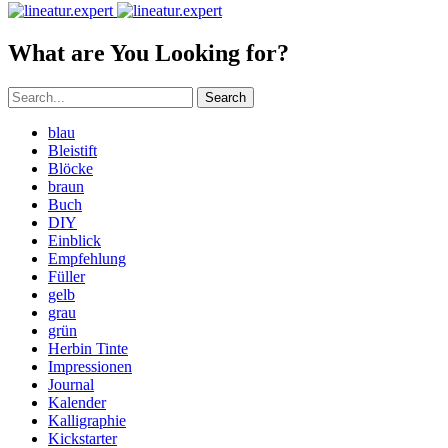
What are You Looking for?
Search
blau
Bleistift
Blöcke
braun
Buch
DIY
Einblick
Empfehlung
Füller
gelb
grau
grün
Herbin Tinte
Impressionen
Journal
Kalender
Kalligraphie
Kickstarter