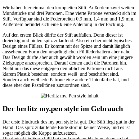
Wir haben hier einmal den kompletten Stift. Außerdem zwei weitere
Mundstücke und drei Patronen. Eine vierte Patrone versteckt sich im
Stift. Verfügbar sind die Federbreiten 0,9 mm, 1,4 mm und 1,9 mm.
Außerdem befindet sich eine kleine Anleitung in der Packung.
Auf den ersten Blick dürfte der Stift auffallen. Denn dieser ist
dreieckig und hinten spitz zulaufend. Also ein eher nicht typisches
Design eines Füllers. Er kommt mit der Spitze und damit länglich
aussehenden Form den ursprünglichen Füllfederhaltern aber nahe.
Das Design dürfte aber auch gewählt worden sein um eine jüngere
Zielgruppe anzusprechen. Darauf deuten auch die Patronen hin.
Nicht nur das diese entgegen den üblichen Patronen nicht aus
klarem Plastik bestehen, sondern weiß und beschriftet sind.
Sondern auch weil jede Patrone eine andere Tintenfarbe hat, und
diese eher den Pastelltönen zuzuordnen sind.
Der herlitz my.pen style im Gebrauch
Der erste Eindruck des my.pen style ist gut. Der Stift liegt gut in der
Hand. Das spitz zulaufende Ende stört in keiner Weise, und es ist
sogar möglich die Kappe aufzusetzen.
Die dreieckige Form hilft bei der korrekten Haltung, denn so hat