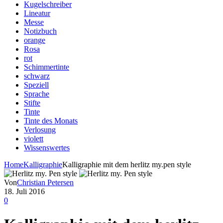
Kugelschreiber
Lineatur
Messe
Notizbuch
orange
Rosa
rot
Schimmertinte
schwarz
Speziell
Sprache
Stifte
Tinte
Tinte des Monats
Verlosung
violett
Wissenswertes
Home
Kalligraphie
Kalligraphie mit dem herlitz my.pen style
Von
Christian Petersen
18. Juli 2016
0