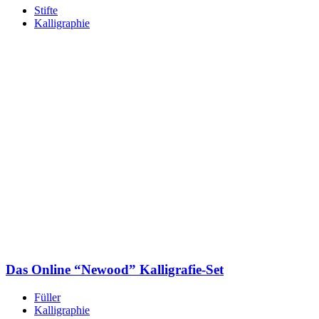
Stifte
Kalligraphie
Das Online “Newood” Kalligrafie-Set
Füller
Kalligraphie