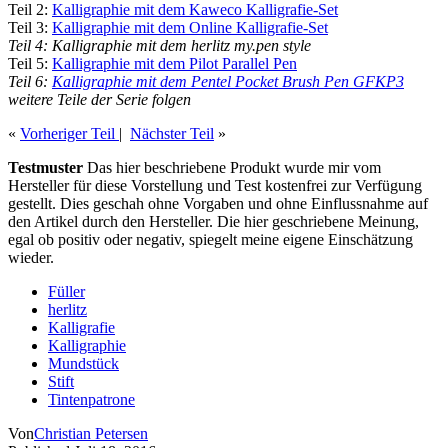
Teil 2:
Kalligraphie mit dem Kaweco Kalligrafie-Set
Teil 3:
Kalligraphie mit dem Online Kalligrafie-Set
Teil 4: Kalligraphie mit dem herlitz my.pen style
Teil 5:
Kalligraphie mit dem Pilot Parallel Pen
Teil 6:
Kalligraphie mit dem Pentel Pocket Brush Pen GFKP3
weitere Teile der Serie folgen
«
Vorheriger Teil
|
Nächster Teil
»
Testmuster
Das hier beschriebene Produkt wurde mir vom
Hersteller für diese Vorstellung und Test kostenfrei zur Verfügung
gestellt. Dies geschah ohne Vorgaben und ohne Einflussnahme auf
den Artikel durch den Hersteller. Die hier geschriebene Meinung,
egal ob positiv oder negativ, spiegelt meine eigene Einschätzung
wieder.
Füller
herlitz
Kalligrafie
Kalligraphie
Mundstück
Stift
Tintenpatrone
Von
Christian Petersen